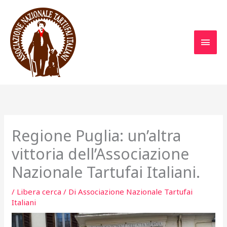
Vai
al
contenuto
MEN
PRIN
Regione Puglia: un’altra
vittoria dell’Associazione
Nazionale Tartufai Italiani.
/
Libera cerca
/ Di
Associazione Nazionale Tartufai
Italiani