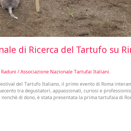
e di Ricerca del Tartufo su Rin
,
Raduni
/
Associazione Nazionale Tartufai Italiani
Festival del Tartufo Italiano, il primo evento di Roma intera
quecento tra degustatori, appassionati, curiosi e professioni
 nonchè di dono, è stata presentata la prima tartufaia di R