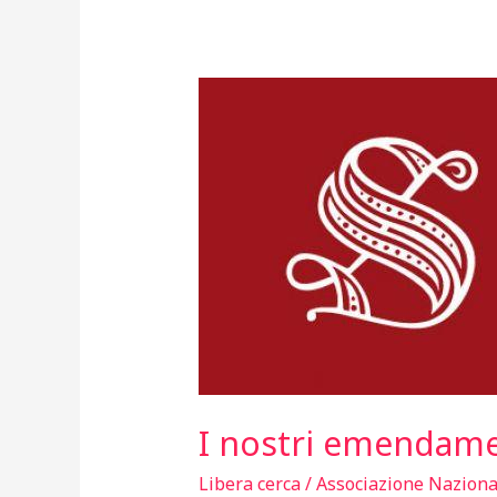
I nostri emendamen
Libera cerca
/
Associazione Nazional