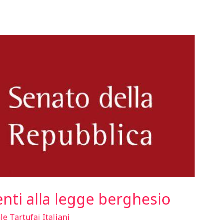
ti alla legge berghesio
e Tartufai Italiani