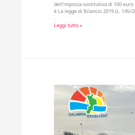
dell’imposta sostitutiva di 100 euro p
è La legge di Bilancio 2019 (L. 145/2
F24
Leggi tutto »
Tartufi:
Come
compilare
e
pagare
F24
per
la
vendita
di
tartufi