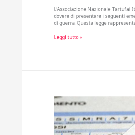
L’Associazione Nazionale Tartufai It
dovere di presentare i seguenti eme
di guerra. Questa legge rappresenta
I
Leggi tutto »
nostri
emendamenti
alla
legge
berghesio