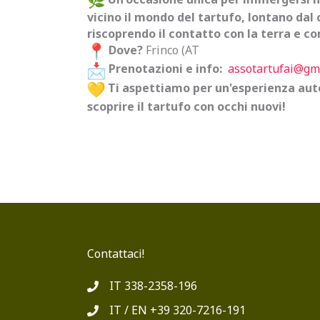
vicino il mondo del tartufo, lontano dal 
riscoprendo il contatto con la terra e con
Dove?
Frinco (AT
Prenotazioni e info:
assotartufai@gm
Ti aspettiamo per un'esperienza aute
scoprire il tartufo con occhi nuovi!
Contattaci!
IT 338-2358-196
IT
IT / EN +39 320-7216-191
En