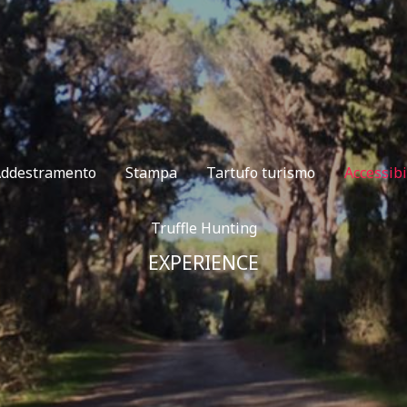
ddestramento
Stampa
Tartufo turismo
Accessibi
Truffle Hunting
EXPERIENCE