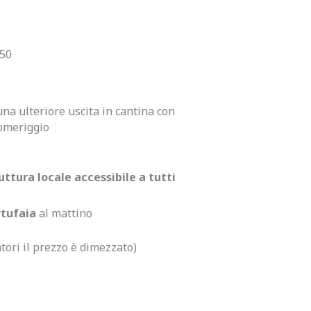
350
na ulteriore uscita in cantina con
pomeriggio
ttura locale accessibile a tutti
rtufaia
al mattino
tori il prezzo è dimezzato)