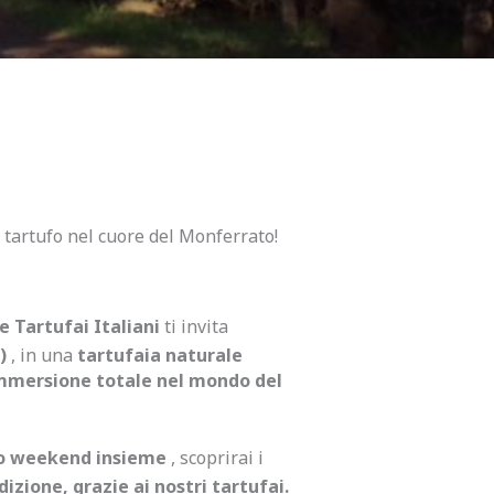
l tartufo nel cuore del Monferrato!
 Tartufai Italiani
ti invita
)
, in una
tartufaia naturale
mmersione totale nel mondo del
ro weekend insieme
, scoprirai i
izione, grazie ai nostri tartufai.