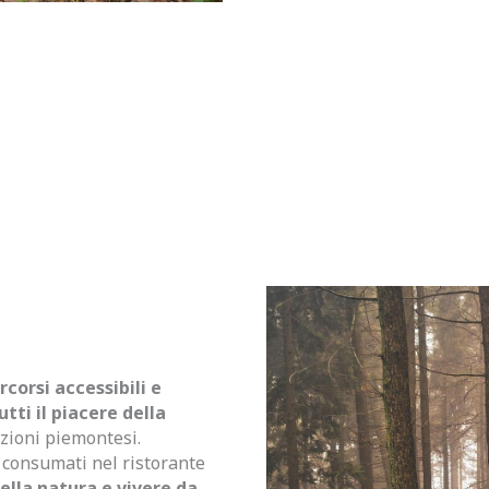
rcorsi accessibili e
tti il piacere della
izioni piemontesi.
e consumati nel ristorante
lla natura e vivere da