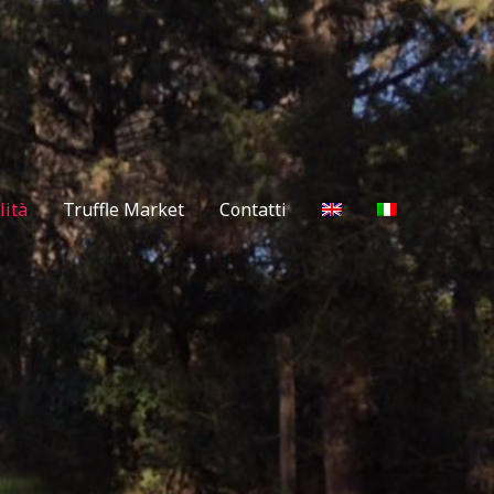
lità
Truffle Market
Contatti