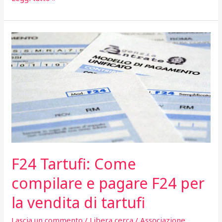
nostri
emendamenti
alla
legge
berghesio
F24 Tartufi: Come
compilare e pagare F24 per
la vendita di tartufi
Lascia un commento
/
Libera cerca
/
Associazione