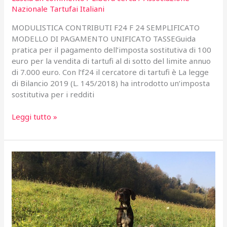
Nazionale Tartufai Italiani
MODULISTICA CONTRIBUTI F24 F 24 SEMPLIFICATO
MODELLO DI PAGAMENTO UNIFICATO TASSEGuida
pratica per il pagamento dell’imposta sostitutiva di 100
euro per la vendita di tartufi al di sotto del limite annuo
di 7.000 euro. Con l’f24 il cercatore di tartufi è La legge
di Bilancio 2019 (L. 145/2018) ha introdotto un’imposta
sostitutiva per i redditi
F24
Leggi tutto »
Tartufi:
Come
compilare
e
pagare
F24
per
la
vendita