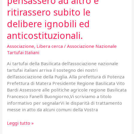
pensassero ad altro e
ritirassero subito le
delibere ignobili ed
anticostituzionali.
Associazione
,
Libera cerca
/
Associazione Nazionale
Tartufai Italiani
Ai tartufai della Basilicata dell’associazione nazionale
tartufai italiani arriva il sostegno dei nostri
dell’associazione della Puglia. Alla prefettura di Potenza
Prefettura di Matera Presidente Regione Basilicata Vito
Bardi Assessore alle politiche agricole regione Basilicata
Francesco Fanelli Buongiorno,Vi scriviamo a titolo
informativo per segnalarVi le disparità di trattamento
messe in atto da alcuni comuni della Vostra
Basta
Leggi tutto »
abusi,