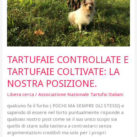
di
tartufi
TARTUFAIE CONTROLLATE E
TARTUFAIE COLTIVATE: LA
NOSTRA POSIZIONE.
Libera cerca
/
Associazione Nazionale Tartufai Italiani
qualcuno fa il furbo ( POCHI MA SEMPRE GLI STESSI) e
sapendo di essere nel torto puntualmente risponde a
qualsiasi nostro post come se il suo unico scopo sia
quello di stare sulla tastiera a contrastarci senza
argomentazioni credibili ma solo per i propri