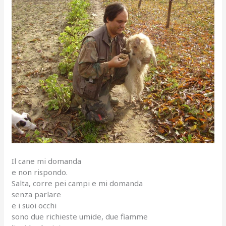
Il cane mi domanda
e non rispondo.
Salta, corre pei campi e mi domanda
senza parlare
e i suoi occhi
sono due richieste umide, due fiamme