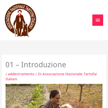
Vai
al
contenuto
MEN
PRIN
01 – Introduzione
/
addestramento
/ Di
Associazione Nazionale Tartufai
Italiani