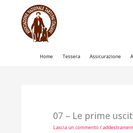
Vai
al
contenuto
Home
Tessera
Assicurazione
A
07 – Le prime usci
Lascia un commento
/
addestramen