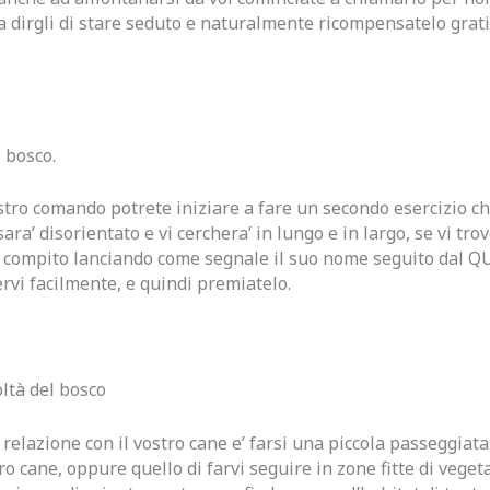
e a dirgli di stare seduto e naturalmente ricompensatelo grat
 bosco.
stro comando potrete iniziare a fare un secondo esercizio ch
sara’ disorientato e vi cerchera’ in lungo e in largo, se vi tr
i il compito lanciando come segnale il suo nome seguito dal
vi facilmente, e quindi premiatelo.
oltà del bosco
a relazione con il vostro cane e’ farsi una piccola passeggiat
ro cane, oppure quello di farvi seguire in zone fitte di veget