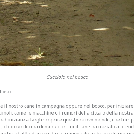
Cucciolo nel bosco
 bosco.
 il nostro cane in campagna oppure nel bosco, per iniziare a
moli, come le macchine o i rumori della citta’ o della nostra 
io ed iniziare a fargli scoprire questo nuovo mondo, che lui s
io, dopo un decina di minuti, in cui il cane ha iniziato a pren
’ anche ad alllontanarsi da voi cominciate a chiamarlo per n