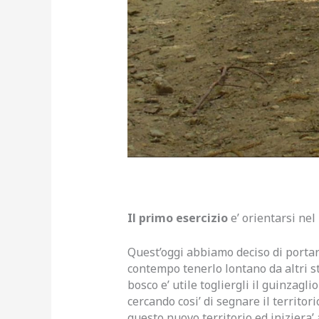
Il primo esercizio
e’ orientarsi nel
Quest’oggi abbiamo deciso di portare
contempo tenerlo lontano da altri sti
bosco e’ utile togliergli il guinzagl
cercando cosi’ di segnare il territor
questo nuovo territorio ed iniziera