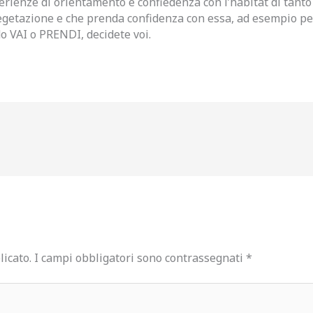
ienze di orientamento e confiedenza con l’habitat di tanto i
 vegetazione e che prenda confidenza con essa, ad esempio pe
o VAI o PRENDI, decidete voi.
licato.
I campi obbligatori sono contrassegnati
*