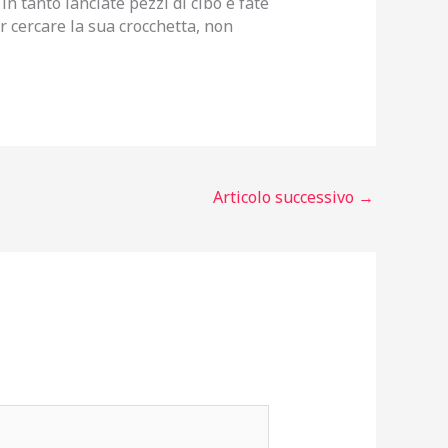
n tanto lanciate pezzi di cibo e fate
r cercare la sua crocchetta, non
Articolo successivo
→