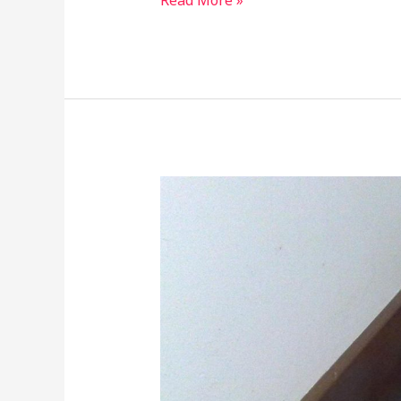
Read More »
–
Il
premio