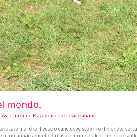
del mondo.
/
Associazione Nazionale Tartufai Italiani
ticate mai che il vostro cane deve scoprire il mondo, pertan
ete in un appartamento da casa e, prendendo il suo guinzaglio,