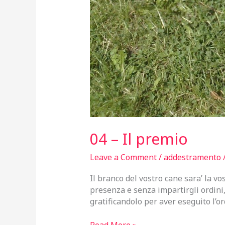
04 – Il premio
Leave a Comment
/
addestramento
Il branco del vostro cane sara’ la vo
presenza e senza impartirgli ordini,
gratificandolo per aver eseguito l’o
04