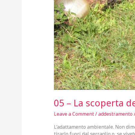
05 – La scoperta 
Leave a Comment
/
addestramento
L’adattamento ambientale. Non dimen
tirarlo fuori dal serraglio o, se viv