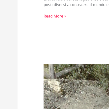
posti diversi a conoscere il mondo e
05
Read More »
–
La
scoperta
del
mondo.