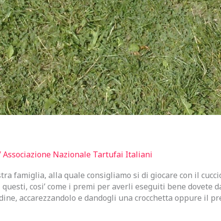
/
Associazione Nazionale Tartufai Italiani
stra famiglia, alla quale consigliamo si di giocare con il cuc
 questi, cosi’ come i premi per averli eseguiti bene dovete d
rdine, accarezzandolo e dandogli una crocchetta oppure il pr