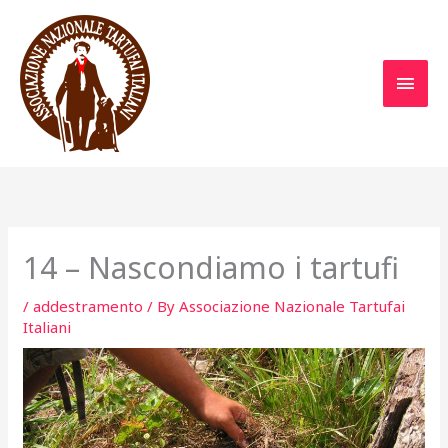
Skip
to
content
MAI
MEN
14 – Nascondiamo i tartufi
/
addestramento
/ By
Associazione Nazionale Tartufai
Italiani